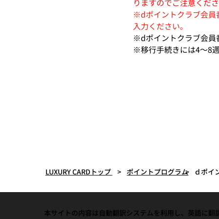
りますのでご注意くださ
※dポイントクラブ会員
入力ください。
※dポイントクラブ会員
※移行手続きには4～8
LUXURY CARDトップ
ポイントプログラム
ｄポイ
>
>
本サイトの内容は自動翻訳システムを利用し、英語に翻