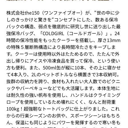
株式会社the150（ワンファイブオー）が、“世の中に少
しのきっかけと驚きを“コンセプトにした、数ある保冷
バックの構造、弱点を徹底的に研究し世に送り出した最
強保冷バッグ、「COLDGIRL（コールドガール）」。24
時間の保冷性能をもったクーラーを搭載し、厚さ13mm
の特殊５層断熱構造により長時間冷たさをキープしま
す。クーラーは使用時以外はたためるので、たたんで外
出し帰りにアイスや冷凍食品を買って保冷、という使い
方も便利。また、500ml缶が縦に10本、その上に寝かせ
て4本入り、2Lのペットボトルなら横置きで3本収納可。
抜群の収納力を誇り、食材も入れたい大人数でのピクニ
ックやバーベキューなどでも大活躍します。本体生地に
は耐久性の強い帆布を使用し、ハンドルはクライミング
ロープを使用しているため壊れにくく、なんと耐荷重
100kg！超強靭なトートバッグに仕上がりました。これ
からの行楽シーズンのお供や、スポーツシーンはもちろ
ん、保温にも同じようにパワーを発揮するので寒い冬も