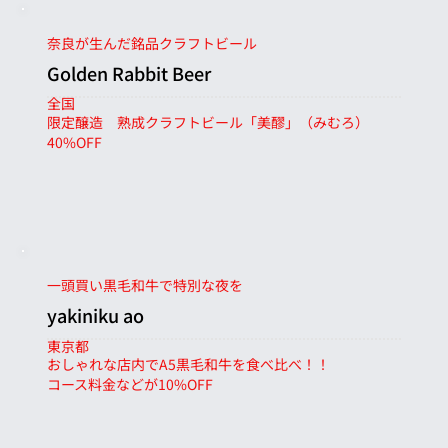
奈良が生んだ銘品クラフトビール
Golden Rabbit Beer
全国
限定醸造 熟成クラフトビール「美醪」（みむろ）
40%OFF
一頭買い黒毛和牛で特別な夜を
yakiniku ao
東京都
おしゃれな店内でA5黒毛和牛を食べ比べ！！
コース料金などが10%OFF