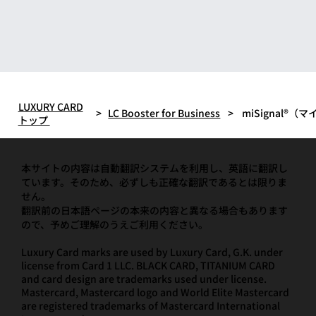
LUXURY CARD
>
LC Booster for Business
>
miSignal®（
トップ
本サイトの内容は自動翻訳システムを利用し、英語に翻訳し
ています。そのため、必ずしも正確な翻訳であるとは限りま
せん。
翻訳前の日本語ページの本来の内容と異なる場合もあります
ので、予めご理解のうえご利用ください。
Luxury Card marks are used by Luxury Card, G.K. under
license from Card 1 LLC. BLACK CARD, TITANIUM CARD
and card design are trademarks used under license.
Mastercard, Mastercard logo and World Elite Mastercard
are registered trademarks of Mastercard International